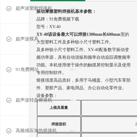
超声波塑胶焊接机
振动摩擦塑料焊接机
基本参数：
品牌：91免费视频下载
型号：XY-40
XY
-40
该设备最大可以焊接
1300mm
长
600mm
宽的
超声波模具
大型塑料工件及多种较小尺寸塑料工件。
及多种较小尺寸塑料工件。
XY-40配备数字振动变
频功率源，具有自动谐振和频率自动追踪调整频率
功能。本机使用便于操作的触摸屏控制显示及使用
91免费网址
专用控制软件。
熔接强度高品质好，多用于马桶盖、小型汽车零部
件、塑胶产品、家电用品、办公自动化零件业。
设备参数：
超声波转盘熔接机
上模具重量
焊接面积
2
高频感应加热熔接机