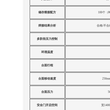
储存熔接配方
100
个（
焊接结果分析
合格
/
不合
多阶段压力控制
环境温度
台面行程
台面移动速度
250mm
台面压力
5
安全门开启空间
宽
14