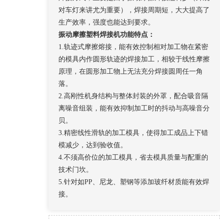
对车灯来讲尤为重要），焊接周期短，大大提高了
生产效率，强度也能达到要求。
振动摩擦
塑料
焊接机
功能特点：
1.轨迹式摩擦熔接，能有效控制相对加工物在紧密
的模具内作圆形轨迹的焊接加工，相较于线性摩擦
原理，在圆形加工物上无法充分焊接圆周任一角
落。
2.高刚性机身结构与整体封装的外罩，配合吸音隔
离噪音组装，能有效抑制加工时的抖动与高噪音分
贝。
3.精密线性滑轨的加工模具，使得加工成品上下错
模减少，达到验收值。
4.不须高价位的加工模具，省去模具质量与配重的
技术门坎。
5.针对如PP、尼龙、塑钢等添加玻纤材质能有效焊
接。