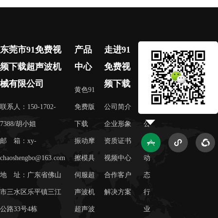
东莞市91免费视
产品
走进91
新
频下载超声波机
中心
免费视
闻
械有限公司
频下载
中
黄色91
心
联系人：150-1702-
免费版
公司简介
7388/胡小姐
下载
企业形象
公
邮 箱：xy-
振动摩
资质证书
司



chaoshengbo@163.com
擦模具
视频中心
动
地 址：广东省佛山
伺服超
合作客户
态
市三水区乐平镇三江
声波机
解决方案
行
公路33号4栋
超声波
业