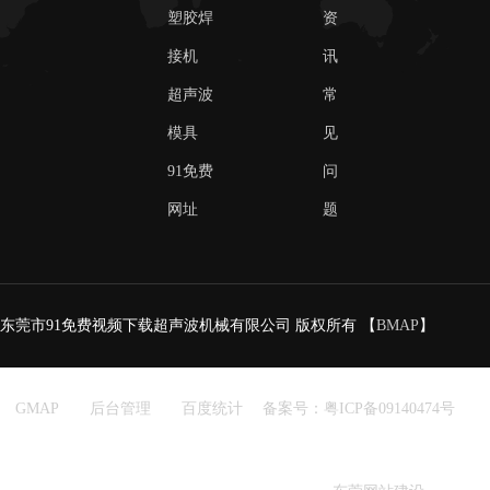
塑胶焊
资
接机
讯
超声波
常
模具
见
91免费
问
网址
题
东莞市91免费视频下载超声波机械有限公司 版权所有 【
BMAP
】
【
GMAP
】【
后台管理
】【
百度统计
】
备案号：粤ICP备09140474号