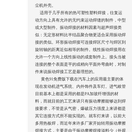
尘机外壳。
适用于几乎所有的热可塑性塑料焊接，往复运
动方向上具有允许的无约束运动焊缝的制件，中型
或大型制件。振动焊接的材料因素与超声焊接类
似：无定形材料比半结晶聚合物更适合采用振动焊
接的类似。环形振动焊接可连接焊区尺寸与焊区到
旋转轴的距离近似相等的制件。线性振动焊接用在
允许一个方向上线性振动的成套制件上。接头当被
连接的整个表面是平的或稍向平面外弯曲时，对制
件来说振动焊接工艺是最理想的。
黄色91免费版下载在汽车上的应用最主要的体
现在发动机进气系统、内外饰件及车灯。进气岐管
目前基本上都是采用的都是PA加玻纤增强的材
料，而就目前的工艺来讲只有振动摩擦能够达到焊
接要求，不管是从气密，爆破压力强度上来讲都是
其它连接方式所不能实现的。就车灯来讲，以前大
多用热板焊，而近年来许多厂家开始转用振动摩擦
焊接方式，主要是由于振动摩擦焊接溢料少（外观