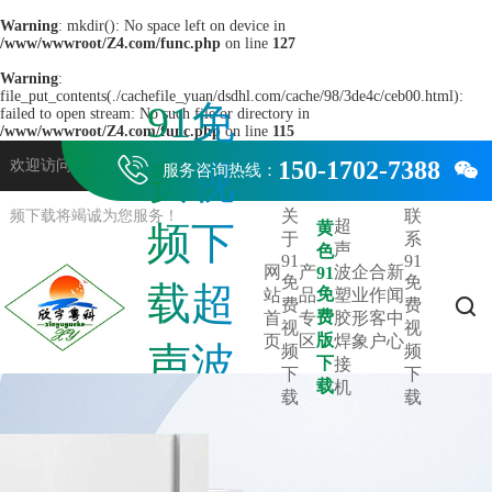
Warning
: mkdir(): No space left on device in
/www/wwwroot/Z4.com/func.php
on line
127
Warning
:
file_put_contents(./cachefile_yuan/dsdhl.com/cache/98/3de4c/ceb00.html):
91免
failed to open stream: No such file or directory in
/www/wwwroot/Z4.com/func.php
on line
115

150-1702-7388
欢迎访问东莞市91免费视频下载超声波机械有限公司网站，91免费视
费视

服务咨询热线：
关
联
频下载将竭诚为您服务！
超
频下
黄
于
系
声
色
91
91
网
产
波
企
合
新
91
免
免
载超
免
站
品
塑
业
作
闻

费
费
费
首
专
胶
形
客
中
视
视
版
页
区
焊
象
户
心
声波
频
频
下
接
下
下
热门关键词：
91免费网址
金属焊接机
超声波金属焊接机
91免费福利视频
黄色91免费版下载
线束机
超声波焊接机
载
机
载
载
机械
打造智能专
业装备源头