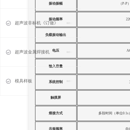
振动振幅
（
P-P
振动频率
22
超声波非标机《订做》
负载振动输出
电压
A
超声波金属焊接机
输入容量
模具样板
系统控制
触摸屏
熔接方式
多段时间（单位
0.1s
共振频率
自